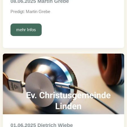
08.06.2025 Martin Grebe
Predigt: Martin Grebe
08.06.2025
mehr Infos
Martin
Grebe
01.06.2025 Dietrich Wiebe