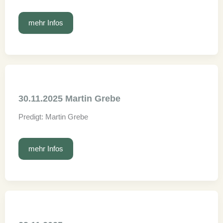
14.12.2025
mehr Infos
Martin
Grebe
30.11.2025 Martin Grebe
Predigt: Martin Grebe
30.11.2025
mehr Infos
Martin
Grebe