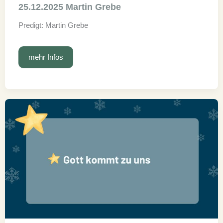
25.12.2025 Martin Grebe
Predigt: Martin Grebe
25.12.2025
mehr Infos
Martin
Grebe