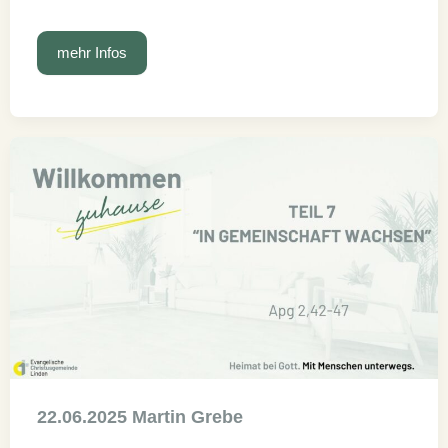
29.06.2025
mehr Infos
Martin
Grebe
22.06.2025 Martin Grebe