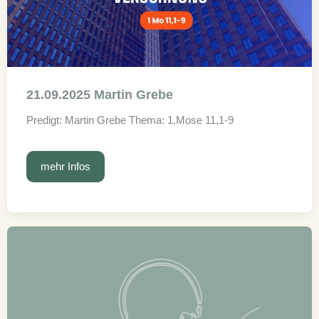
21.09.2025 Martin Grebe
Predigt: Martin Grebe Thema: 1.Mose 11,1-9
21.09.2025
mehr Infos
Martin
Grebe