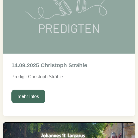
14.09.2025 Christoph Strähle
Predigt: Christoph Strähle
14.09.2025
mehr Infos
Christoph
Strähle