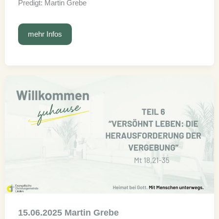
Predigt: Martin Grebe
22.06.2025
mehr Infos
Martin
Grebe
15.06.2025 Martin Grebe