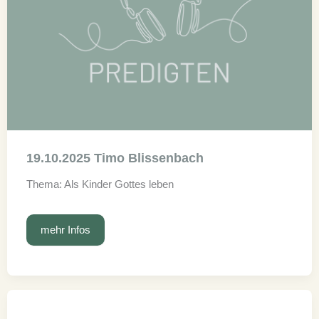
19.10.2025 Timo Blissenbach
Thema: Als Kinder Gottes leben
19.10.2025
mehr Infos
Timo
Blissenbach