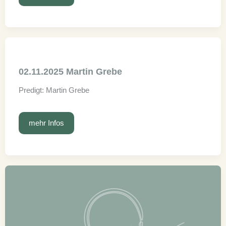
Bastin
Steinberg
02.11.2025 Martin Grebe
Predigt: Martin Grebe
02.11.2025
mehr Infos
Martin
Grebe