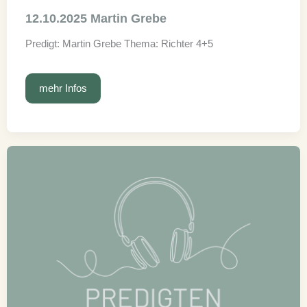
12.10.2025 Martin Grebe
Predigt: Martin Grebe Thema: Richter 4+5
12.10.2025
mehr Infos
Martin
Grebe