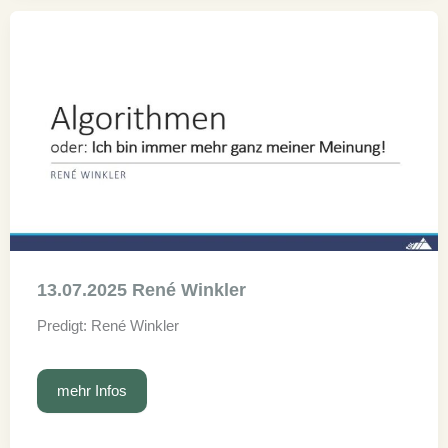
13.07.2025 René Winkler
Predigt: René Winkler
13.07.2025
mehr Infos
René
Winkler