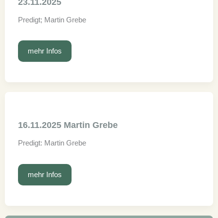
23.11.2025
Predigt; Martin Grebe
23.11.2025
mehr Infos
16.11.2025 Martin Grebe
Predigt: Martin Grebe
16.11.2025
mehr Infos
Martin
Grebe