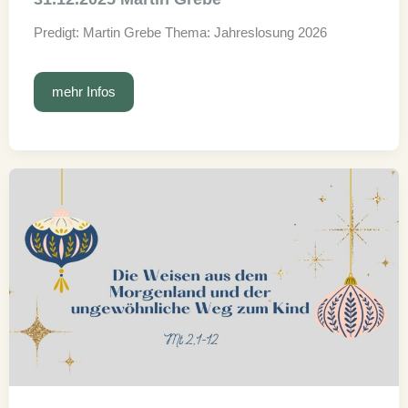
Predigt: Martin Grebe Thema: Jahreslosung 2026
31.12.2025
mehr Infos
Martin
Grebe