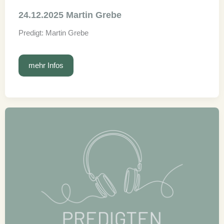
24.12.2025 Martin Grebe
Predigt: Martin Grebe
24.12.2025
mehr Infos
Martin
Grebe