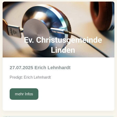
27.07.2025 Erich Lehnhardt
Predigt: Erich Lehnhardt
27.07.2025
mehr Infos
Erich
Lehnhardt