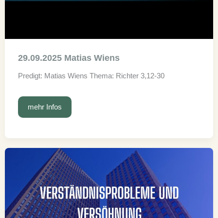
29.09.2025 Matias Wiens
Predigt: Matias Wiens Thema: Richter 3,12-30
29.09.2025
mehr Infos
Matias
Wiens