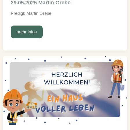
29.05.2025 Martin Grebe
Predigt: Martin Grebe
29.05.2025
mehr Infos
Martin
Grebe