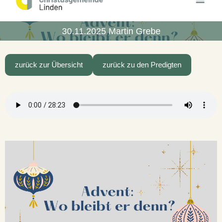
Inhalt
springen
30.11.2025 Martin Grebe
zurück zur Übersicht
zurück zu den Predigten